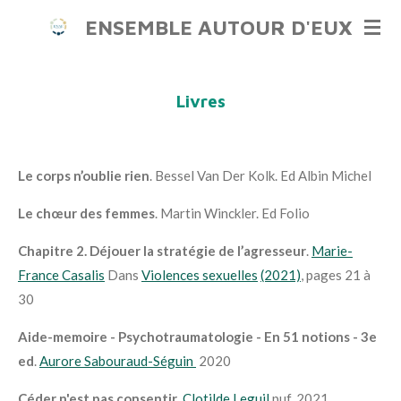
Passer
ENSEMBLE AUTOUR D'EUX
au
contenu
principal
Livres
Le corps n’oublie rien
. Bessel Van Der Kolk. Ed Albin Michel
Le chœur des femmes
. Martin Winckler. Ed Folio
Chapitre 2. Déjouer la stratégie de l’agresseur
.
Marie-
France Casalis
Dans
Violences sexuelles
(2021)
, pages 21 à
30
Aide-memoire - Psychotraumatologie - En 51 notions -
3e
ed
.
Aurore Sabouraud-Séguin
2020
Céder n'est pas consentir
.
Clotilde Leguil
puf, 2021