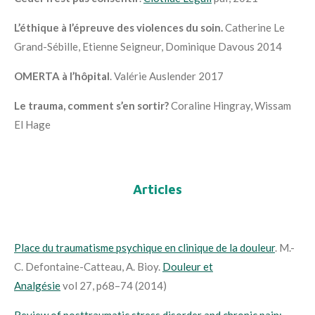
L’éthique à l’épreuve des violences du soin.
Catherine Le
Grand-Sébille, Etienne Seigneur, Dominique Davous 2014
OMERTA à l’hôpital
. Valérie Auslender 2017
Le trauma, comment s’en sortir?
Coraline Hingray, Wissam
El Hage
Articles
Place du traumatisme psychique en clinique de la douleur
. M.-
C. Defontaine-Catteau, A. Bioy.
Douleur et
Analgésie
vol
27
,
p
68–74 (
2014
)
Review of posttraumatic stress disorder and chronic pain: